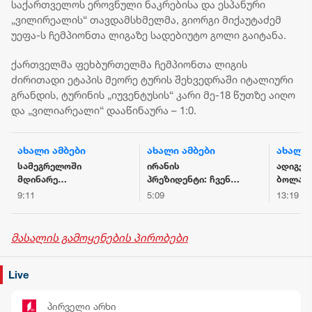
საქართველოს ეროვნული ნაკრებისა და ესპანური
„ვილირეალის“ თავდამსხმელმა, გიორგი მიქაუტაძემ
უეფა-ს ჩემპიონთა ლიგაზე სადებიუტო გოლი გაიტანა.
ქართველმა ფეხბურთელმა ჩემპიონთა ლიგის
ძირითადი ეტაპის მეორე ტურის შეხვედრაში იტალიური
გრანდის, ტურინის „იუვენტუსის“ კარი მე-18 წუთზე აიღო
და „ვილიარეალი“ დააწინაურა – 1:0.
ახალი ამბები
ახალი ამბები
ახალი 
სამეგრელოში
ირანის
ადიგენ
მდინარე
პრეზიდენტი: ჩვენ
ბოლაჯ
ხობისწყალში
წინაშე არსებული
მომხდ
9:11
5:09
13:19
დედა-შვილი
გარემოებები
შემთხვ
დაიხრჩო - ნაპოვნია
რევოლუციის
ახალგა
არასრულწლოვნის
შემდეგ ყველაზე
ემსხვე
მასალის გამოყენების პირობები
ცხედარი
რთულია, ახლა
ზეწოლა
მიმართულია
Live
იმისკენ, რომ
ხალხს
პირველი არხი
პროტესტისკენ