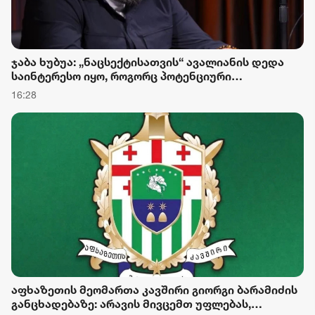
ჯაბა ხუბუა: „ნაცსექტისათვის“ ავალიანის დედა
საინტერესო იყო, როგორც პოტენციური
პოლიტიკური ინსტრუმენტი, მაგრამ რაკი ეკა
16:28
კუპატაძემ სახელმწიფოს დაუფასა გამოძიების
შედეგები, პირველი შესაძლებლობისთანავე
ჩასცეს გულში შხამიანი ისარი
აფხაზეთის მეომართა კავშირი გიორგი ბარამიძის
განცხადებაზე: არავის მივცემთ უფლებას,