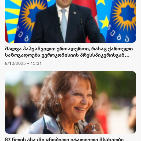
შალვა პაპუაშვილი: ერთადერთი, რასაც ქართული
საზოგადოება ევროკომისიის პრესსპიკერისგან
მოელის, არის ბოდიში ხელისუფლების დამხობის
9/10/2025 • 15:31
მიზნით დაორგანიზებული შეკრების მხარდაჭერის
გამო
87 წლის ასაკში ცნობილი იტალიელი მსახიობი