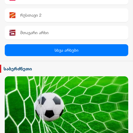
უბიძგონ
რუსთავი 2
მთავარი არხი
პალიტრა News
სხვა არხები
სილქ უნივერსალი
საბერძნეთი
TV პირველი
ფორმულა
რიონი